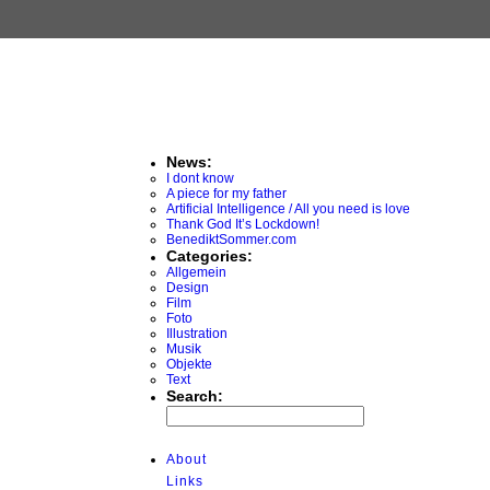
News:
I dont know
A piece for my father
Artificial Intelligence / All you need is love
Thank God It’s Lockdown!
BenediktSommer.com
Categories:
Allgemein
Design
Film
Foto
Illustration
Musik
Objekte
Text
Search:
About
Links